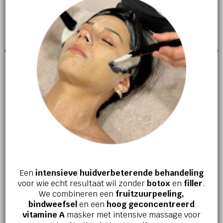
GEZICHTSVERZORGING
GEZICHTSVERZORGING
Super C ferulic
Crystal Retinal 10
€
85,00
€
109,00
Een
intensieve huidverbeterende behandeling
Jouw huid en welzijn verdienen het
voor wie echt resultaat wil zonder
botox
en
filler
.
beste!
We combineren een
fruitzuurpeeling,
bindweefsel
en een
hoog geconcentreerd
Ervaar zelf de kracht van effectieve
vitamine A
masker met intensive massage voor
huidverbetering en innerlijke ontspanning.