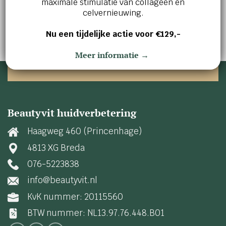
maximale stimulatie van collageen en
Maak vandaag nog een afspraak en ontdek wat
celvernieuwing.
wij voor jou kunnen betekenen!
Nu een tijdelijke actie voor €129,-
AFSPRAAK MAKEN
Meer informatie →
Beautyvit huidverbetering
Haagweg 460 (Princenhage)
4813 XG Breda
076-5223838
info@beautyvit.nl
KvK nummer: 20115560
BTW nummer: NL13.97.76.448.B01