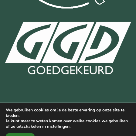
We gebruiken cookies om je de beste ervaring op onze site te
Bancontact
Bank
IDeal
Wero
bieden.
Transfer
Je kunt meer te weten komen over welke cookies we gebruiken
Deze website is beschermd door reCAPTCHA en de Google
of ze uitschakelen in instellingen.
privacyverklaring
en
servicevoorwaarden
van Google.